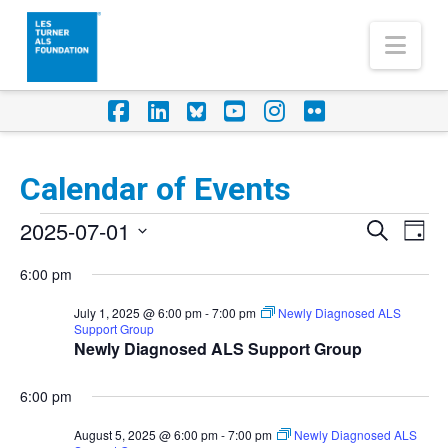
Nav
Facebook
LinkedIn
Foursquare
YouTube
Instagram
Flickr
Calendar of Events
Events
2025-07-01
Eve
Events
Search
Day
Vi
for
Select
Search
6:00 pm
Nav
date.
July
and
July 1, 2025 @ 6:00 pm
-
7:00 pm
Newly Diagnosed ALS
1,
Support Group
Views
Newly Diagnosed ALS Support Group
2025
Naviga
6:00 pm
August 5, 2025 @ 6:00 pm
-
7:00 pm
Newly Diagnosed ALS